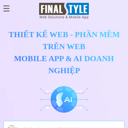
☰
×
GIỚI
THIỆU
THIẾT KẾ WEB - PHẦN MỀM
TRÊN WEB
WEB
ĐÃ
MOBILE APP & AI DOANH
THIẾT
NGHIỆP
KẾ
BLOG
TƯ
VẤN
THIẾT
KẾ