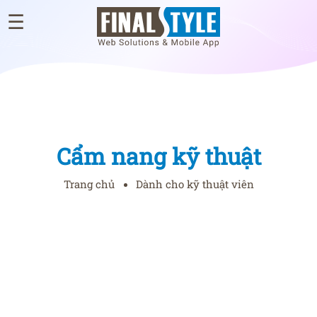
☰
×
GIỚI
THIỆU
WEB
ĐÃ
Cẩm nang kỹ thuật
THIẾT
KẾ
Trang chủ
Dành cho kỹ thuật viên
BLOG
TƯ
VẤN
THIẾT
KẾ