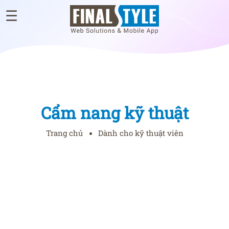
☰
×
GIỚI
THIỆU
WEB
ĐÃ
Cẩm nang kỹ thuật
THIẾT
KẾ
Trang chủ
Dành cho kỹ thuật viên
BLOG
TƯ
VẤN
THIẾT
KẾ