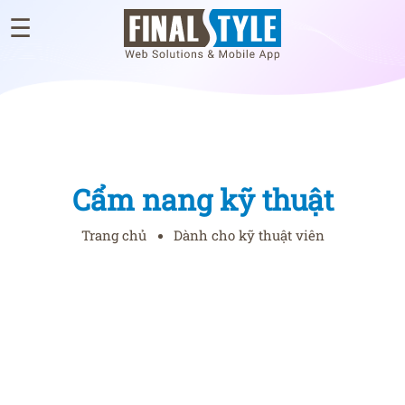
☰
×
GIỚI
THIỆU
WEB
ĐÃ
Cẩm nang kỹ thuật
THIẾT
KẾ
Trang chủ
Dành cho kỹ thuật viên
BLOG
TƯ
VẤN
THIẾT
KẾ