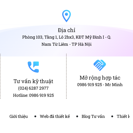
Địa chỉ
Phòng 103, Tầng 1, Lô 2bx3, KĐT Mỹ Đình I - Q.
Nam Từ Liêm - TP Hà Nội
Mở rộng hợp tác
Tư vấn kỹ thuật
0986 919 925 - Mr Minh
(024) 6287 2977
Hotline: 0986 919 925
Giới thiệu
Web đã thiết kế
Blog Tư vấn
Thiết k