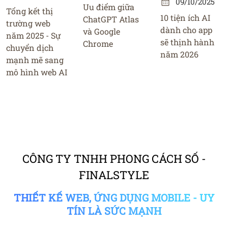
09/10/2025
Uu điểm giữa
Tổng kết thị
10 tiện ích AI
ChatGPT Atlas
trường web
dành cho app
và Google
năm 2025 - Sự
sẽ thịnh hành
Chrome
chuyển dịch
năm 2026
mạnh mẽ sang
mô hình web AI
CÔNG TY TNHH PHONG CÁCH SỐ -
FINALSTYLE
THIẾT KẾ WEB, ỨNG DỤNG MOBILE - UY
TÍN LÀ SỨC MẠNH