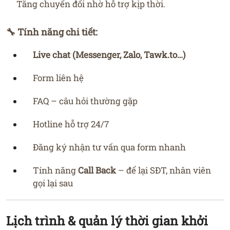
Tăng chuyển đổi nhờ hỗ trợ kịp thời.
🔧 Tính năng chi tiết:
Live chat (Messenger, Zalo, Tawk.to…)
Form liên hệ
FAQ – câu hỏi thường gặp
Hotline hỗ trợ 24/7
Đăng ký nhận tư vấn qua form nhanh
Tính năng
Call Back
– để lại SĐT, nhân viên
gọi lại sau
Lịch trình & quản lý thời gian khởi