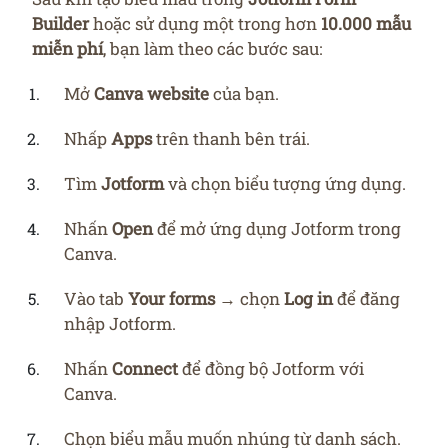
Builder
hoặc sử dụng một trong hơn
10.000 mẫu
miễn phí
, bạn làm theo các bước sau:
Mở
Canva website
của bạn.
Nhấp
Apps
trên thanh bên trái.
Tìm
Jotform
và chọn biểu tượng ứng dụng.
Nhấn
Open
để mở ứng dụng Jotform trong
Canva.
Vào tab
Your forms
→ chọn
Log in
để đăng
nhập Jotform.
Nhấn
Connect
để đồng bộ Jotform với
Canva.
Chọn biểu mẫu muốn nhúng từ danh sách.