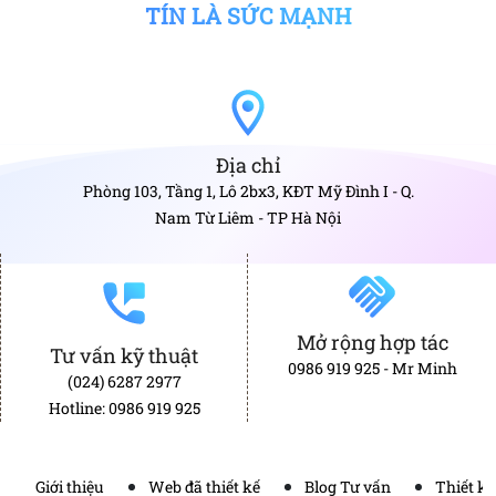
TÍN LÀ SỨC MẠNH
Địa chỉ
Phòng 103, Tầng 1, Lô 2bx3, KĐT Mỹ Đình I - Q.
Nam Từ Liêm - TP Hà Nội
Mở rộng hợp tác
Tư vấn kỹ thuật
0986 919 925 - Mr Minh
(024) 6287 2977
Hotline: 0986 919 925
Giới thiệu
Web đã thiết kế
Blog Tư vấn
Thiết k